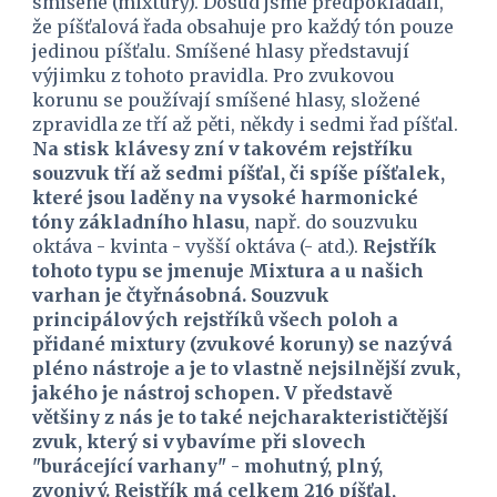
smíšené (mixtury). Dosud jsme předpokládali, 
že píšťalová řada obsahuje pro každý tón pouze 
jedinou píšťalu. Smíšené hlasy představují 
výjimku z tohoto pravidla. Pro zvukovou 
korunu se používají smíšené hlasy, složené 
zpravidla ze tří až pěti, někdy i sedmi řad píšťal. 
Na stisk klávesy zní v takovém rejstříku 
souzvuk tří až sedmi píšťal, či spíše píšťalek, 
které jsou laděny na vysoké harmonické 
tóny základního hlasu
, např. do souzvuku 
oktáva - kvinta - vyšší oktáva (- atd.). 
Rejstřík 
tohoto typu se jmenuje Mixtura a u našich 
varhan je čtyřnásobná. Souzvuk 
principálových rejstříků všech poloh a 
přidané mixtury (zvukové koruny) se nazývá 
pléno nástroje a je to vlastně nejsilnější zvuk, 
jakého je nástroj schopen. V představě 
většiny z nás je to také nejcharakterističtější 
zvuk, který si vybavíme při slovech 
"burácející varhany" - mohutný, plný, 
zvonivý. Rejstřík má celkem 216 píšťal, 