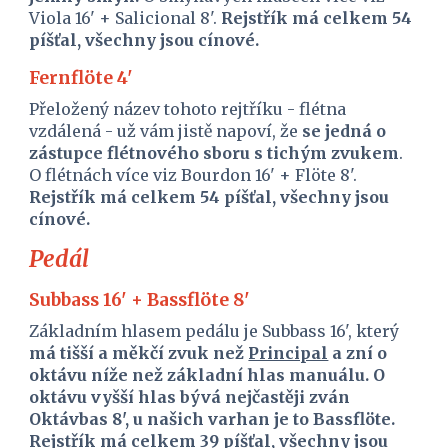
Viola 16' + Salicional 8'. 
Rejstřík má celkem 54 
píšťal, všechny jsou cínové.
Fernflöte 4'
Přeložený název tohoto rejtříku - flétna 
vzdálená - už vám jistě napoví, že 
se jedná o 
zástupce flétnového sboru s tichým zvukem
. 
O flétnách více viz Bourdon 16' + Flöte 8'. 
Rejstřík má celkem 54 píšťal, všechny jsou 
cínové.
Pedál
Subbass 16' + Bassflöte 8'
Základním hlasem pedálu je Subbass 16', který 
má tišší a měkčí zvuk než 
Principal
 a zní o 
oktávu níže než základní hlas manuálu. O 
oktávu vyšší hlas bývá nejčastěji zván 
Oktávbas 8', u našich varhan je to Bassflöte. 
Rejstřík má celkem 39 píšťal, všechny jsou 