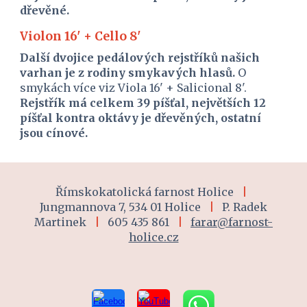
dřevěné.
Violon 16' + Cello 8'
Další dvojice pedálových rejstříků našich 
varhan je z rodiny smykavých hlasů. 
O 
smykách více viz Viola 16' + Salicional 8'. 
Rejstřík má celkem 39 píšťal, největších 12 
píšťal kontra oktávy je dřevěných, ostatní 
jsou cínové.
Římskokatolická farnost Holice
|
Jungmannova 7, 534 01 Holice
|
P. Radek
Martinek
|
605 435 861
|
farar@farnost-
holice.cz