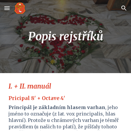
Skip to main content
Skip to navigation
Popis rejstříků
I. + II. manuál 
Pricipal 8' + Octave 4'
Principál je základním hlasem varhan
, jeho 
jméno to označuje (z lat. vox principalis, hlas 
hlavní). Protože u chrámových varhan je téměř 
pravidlem (u našich to platí), že píšťaly tohoto 