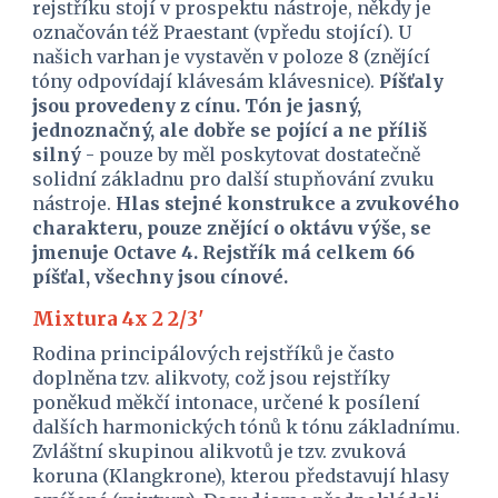
rejstříku stojí v prospektu nástroje, někdy je 
označován též Praestant (vpředu stojící). U 
našich varhan je vystavěn v poloze 8 (znějící 
tóny odpovídají klávesám klávesnice). 
Píšťaly 
jsou provedeny z cínu. Tón je jasný, 
jednoznačný, ale dobře se pojící a ne příliš 
silný
 - pouze by měl poskytovat dostatečně 
solidní základnu pro další stupňování zvuku 
nástroje. 
Hlas stejné konstrukce a zvukového 
charakteru, pouze znějící o oktávu výše, se 
jmenuje Octave 4. Rejstřík má celkem 66 
píšťal, všechny jsou cínové.
Mixtura 4x 2 2/3'
Rodina principálových rejstříků je často 
doplněna tzv. alikvoty, což jsou rejstříky 
poněkud měkčí intonace, určené k posílení 
dalších harmonických tónů k tónu základnímu. 
Zvláštní skupinou alikvotů je tzv. zvuková 
koruna (Klangkrone), kterou představují hlasy 