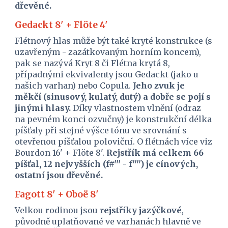
dřevěné.
Gedackt 8' + Flöte 4'
Flétnový hlas může být také kryté konstrukce (s 
uzavřeným - zazátkovaným horním koncem), 
pak se nazývá Kryt 8 či Flétna krytá 8, 
případnými ekvivalenty jsou Gedackt (jako u 
našich varhan) nebo Copula. 
Jeho zvuk je 
měkčí (sinusový, kulatý, dutý) a dobře se pojí s 
jinými hlasy.
 Díky vlastnostem vlnění (odraz 
na pevném konci ozvučny) je konstrukční délka 
píšťaly při stejné výšce tónu ve srovnání s 
otevřenou píšťalou poloviční. O flétnách více viz 
Bourdon 16' + Flöte 8'.
 Rejstřík má celkem 66 
píšťal, 12 nejvyšších (f#''' - f'''') je cínových, 
ostatní jsou dřevěné.
Fagott 8' + Oboë 8'
Velkou rodinou jsou 
rejstříky jazýčkové
, 
původně uplatňované ve varhanách hlavně ve 