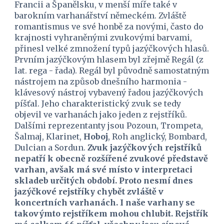
Francii a Španělsku, v menší míře také v 
barokním varhanářství německém. Zvláště 
romantismus ve své honbě za novými, často do 
krajnosti vyhraněnými zvukovými barvami, 
přinesl velké zmnožení typů jazýčkových hlasů. 
Prvním jazýčkovým hlasem byl zřejmě Regál (z 
lat. rega - řada). Regál byl původně samostatným 
nástrojem na způsob dnešního harmonia - 
klávesový nástroj vybavený řadou jazýčkových 
píšťal. Jeho charakteristický zvuk se tedy 
objevil ve varhanách jako jeden z rejstříků. 
Dalšími reprezentanty jsou Pozoun, Trompeta, 
Šalmaj, Klarinet, 
Hoboj
, Roh anglický, Bombard, 
Dulcian a Sordun. 
Zvuk jazýčkových rejstříků 
nepatří k obecně rozšířené zvukové představě 
varhan, avšak má své místo v interpretaci 
skladeb určitých období. Proto nesmí dnes 
jazýčkové rejstříky chybět zvláště v 
koncertních varhanách. I naše varhany se 
takovýmto rejstříkem mohou chlubit. Rejstřík 