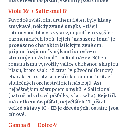
má celkem 66 píšťal, všechny jsou cínové.
Viola 16' + Salicional 8'
Původně zvláštním druhem fléten byly 
hlasy 
smykavé, někdy zvané smyky 
- tišeji 
intonované hlasy s vysokým podílem vyšších 
harmonických tónů. 
Jejich "nasazení tónu" je 
provázeno charakteristickým zvukem, 
připomínajícím "smýknutí smyčce u 
strunných nástrojů" - odtud název. 
Během 
romantismu vytvořily velice oblíbenou skupinu 
hlasů, které však již ztratily původní flétnový 
charakter a staly se nezřídka pouhou imitací 
skutečných orchestrálních nástrojů. Asi 
nejběžnějším zástupcem smyků je Salicional 
(patrně od vrbové píšťalky, z lat. salix). 
Rejstřík 
má celkem 66 píšťal, největších 12 píšťal 
velké oktávy (C - H) je dřevěných, ostatní jsou 
cínové.
Gamba 8' + Dolce 4'