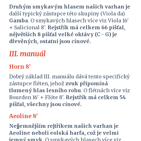
Druhým smykavým hlasem našich varhan je 
další typický zástupce této skupiny (Viola da) 
Gamba
. O smykavých hlasech více viz Viola 16' 
+ Salicional 8'. 
Rejstřík má celkem 66 píšťal, 
nějvětších 8 píšťal velké oktávy (C - G) je 
dřevěných, ostatní jsou cínové.
III. manuál
Horn 8'
Dobrý základ III. manuálu dává tento specifický 
zástupce fléten, jehož 
zvuk připomíná 
tlumený hlas lesního rohu
. O flétnách více viz 
Bourdon 16' + Flöte 8'. 
Rejstřík má celkem 54 
píšťal, všechny jsou cínové.
Aeoline 8'
Nejjemnějším rejtříkem našich varhan je 
Aeoline neboli eolská harfa, což je velmi 
jemný smyk. 
O smykavých hlasech více viz 