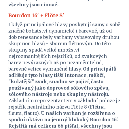
všechny jsou cínové.
Bourdon 16' + Flöte 8'
I když principálové hlasy poskytují samy o sobě 
značné bohatství dynamické i barevné, už od 
dob renesance byly varhany vybavovány druhou 
skupinou hlasů - sborem flétnovým. Do této 
skupiny spadá velké množství 
nejrozmanitějších rejstříků, od zvukových 
barev nevýrazných až po nezaměnitelné, 
barevně velice vyhraněné hlasy. 
Od principálů 
odlišuje tyto hlasy tišší intonace, měkčí, 
"kulatější" zvuk, snadno se pojící, často 
používaný jako doprovod sólového zpěvu, 
sólového nástroje nebo skupiny nástrojů.
Základním reprezentantem v základní poloze je 
rejstřík neutrálního názvu Flöte 8 (Flétna, 
flauta, flauto). 
U našich varhan je rozšířena o 
spodní oktávu na jemný hluboký Bourdon 16'. 
Rejstřík má celkem 66 píšťal, všechny jsou 